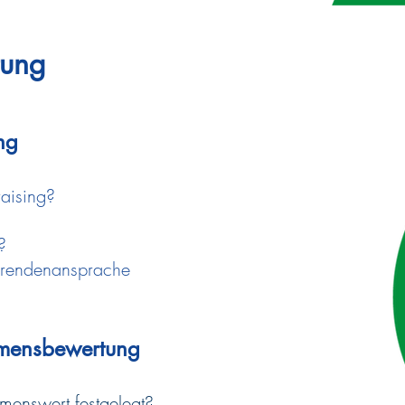
tung
ng
raising?
?
ierendenansprache
hmensbewertung
enswert festgelegt?